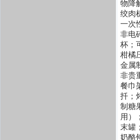
物降
绞肉
一次
非电
杯；
柑橘
金属
非贵
餐巾
扦；
制糖
用）
末罐
奶酪