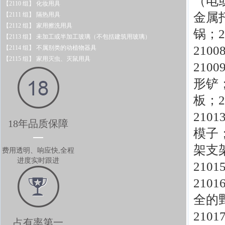
（电
【2110 组】 化妆用具
金属
【2111 组】 隔热用具
【2112 组】 家用擦洗用具
锅；
【2113 组】 未加工或半加工玻璃（不包括建筑用玻璃）
210
【2114 组】 不属别类的动植物器具
【2115 组】 家用灭虫、灭鼠用具
210
形铲
板；
210
18年品质保障
模子
架支
费用透明、响应快,全程
进度实时跟进
210
210
全的
210
占有率第一