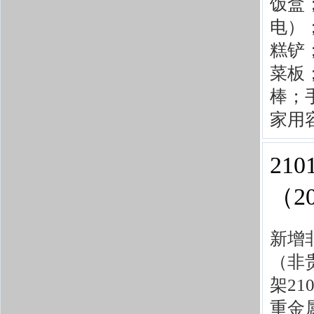
饭盒
电）
糕铲
菜板
棒；
家用
21
（
2
新增
（非贵
架21
重金