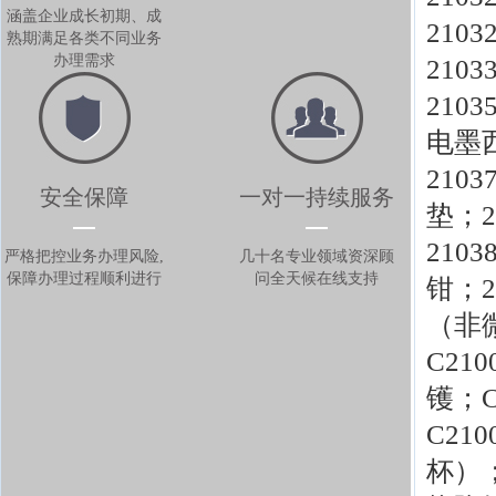
涵盖企业成长初期、成
210
熟期满足各类不同业务
办理需求
210
210
电墨
21
安全保障
一对一持续服务
垫；
210
严格把控业务办理风险,
几十名专业领域资深顾
保障办理过程顺利进行
问全天候在线支持
钳；
（非
C21
镬；
C21
杯）