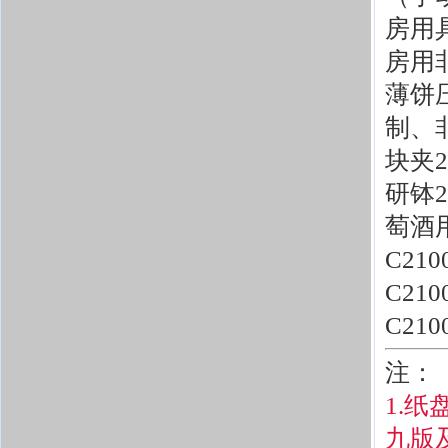
房用具
房用非
薄饼压
制、
块夹2
研钵2
萄酒用
C21
C21
C21
注：
1.
九版