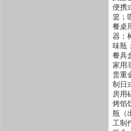
便携
篮；
餐桌
器；
味瓶
餐具
家用
贵重
制日
房用
烤馅
瓶（
工制